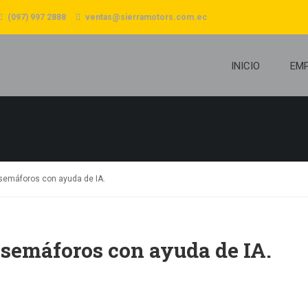
(097) 997 2888
ventas@sierramotors.com.ec
INICIO
EM
semáforos con ayuda de IA.
 semáforos con ayuda de IA.