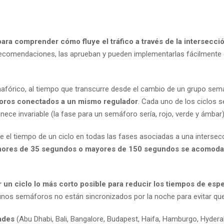
ara comprender cómo fluye el tráfico a través de la intersección
 recomendaciones, las aprueban y pueden implementarlas fácilmente en
afórico, al tiempo que transcurre desde el cambio de un grupo semaf
oros conectados a un mismo regulador
. Cada uno de los ciclos 
ece invariable (la fase para un semáforo sería, rojo, verde y ámbar)
ye el tiempo de un ciclo en todas las fases asociadas a una intersecc
nores de 35 segundos o mayores de 150 segundos se acomodan di
 un ciclo lo más corto posible para reducir los tiempos de esp
unos semáforos no están sincronizados por la noche para evitar que
dades
(Abu Dhabi, Bali, Bangalore, Budapest, Haifa, Hamburgo, Hyderab