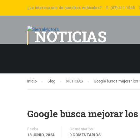
¿Le interesa uno de nuestros vehículos?
(07) 411 1565
NOTICIAS
Inicio
Blog
NOTICIAS
Google busca mejorar los 
Google busca mejorar los
Fecha
Comentarios
18 JUNIO, 2024
0 COMENTARIOS