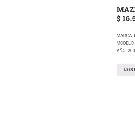
MAZD
$ 16.
MARCA:
MODELO:
AÑO: 20
COMBUST
TRANSMI
LEER
DIRECCI
RECORRI
COLOR: 
TAPICERÍ
PLACA: A
VEHÍCUL