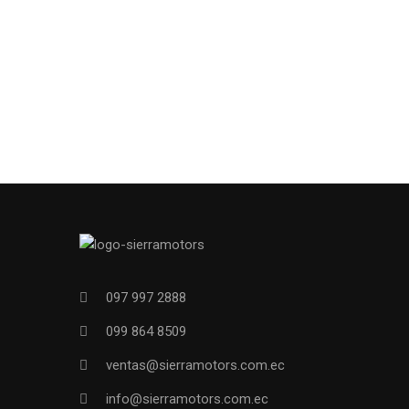
097 997 2888
099 864 8509
ventas@sierramotors.com.ec
info@sierramotors.com.ec