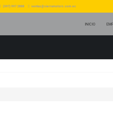
(097) 997 2888
ventas@sierramotors.com.ec
INICIO
EM