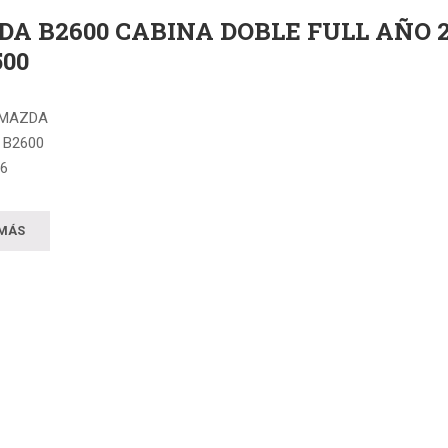
A B2600 CABINA DOBLE FULL AÑO 2
500
 MAZDA
 B2600
06
IBLE: GASOLINA
SIÓN: MANUAL
 MÁS
ÓN: HIDRAULICA
DO: 167.500 KM
PLATEADO
A: TELA
 – 5
O EN PERFECTAS CONDICIONES!!