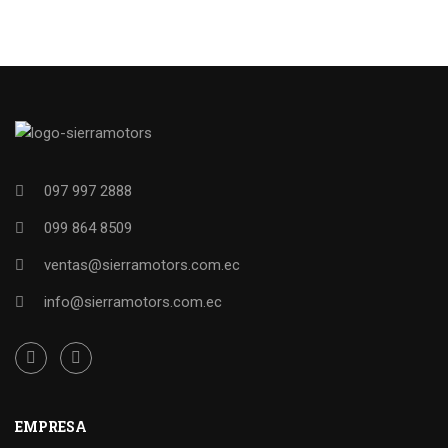
097 997 2888
099 864 8509
ventas@sierramotors.com.ec
info@sierramotors.com.ec
EMPRESA